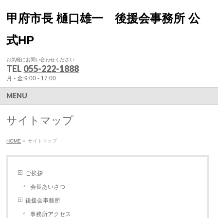
甲府市長 樋口雄一 後援会事務所 公
式HP
お気軽にお問い合わせください
TEL
055-222-1888
月 - 金:9:00 - 17:00
MENU
サイトマップ
HOME
»
サイトマップ
ご挨拶
会長あいさつ
後援会事務所
事務所アクセス